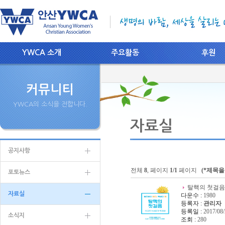
YWCA 소개
주요활동
후원
커뮤니티
YWCA의 소식을 전합니다.
공지사항
전체
8
, 페이지
1/1
페이지
(*제목을
포토뉴스
탈핵의 첫걸음_
자료실
다운수 :
1980
등록자 :
관리자
등록일 :
2017/08/
소식지
조회 :
280