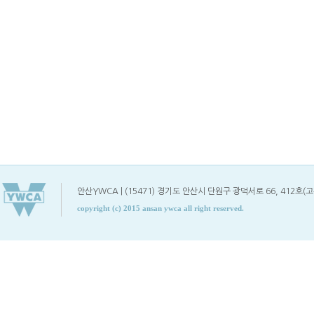
안산YWCA | (15471) 경기도 안산시 단원구 광덕서로 66, 412호(고잔동) | TE
copyright (c) 2015 ansan ywca all right reserved.