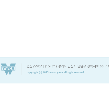
안산YWCA | (15471) 경기도 안산시 단원구 광덕서로 66, 412호(고잔동
copyright (c) 2015 ansan ywca all right reserved.